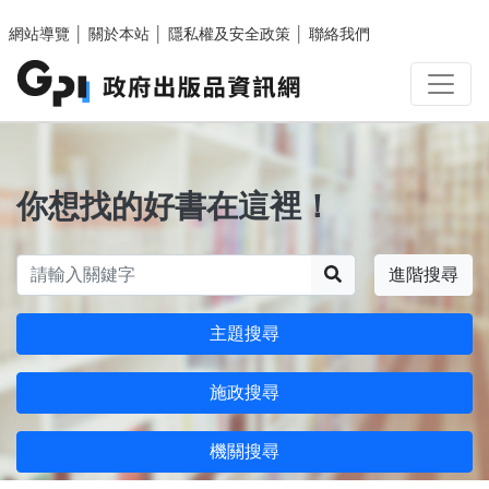
跳至主要內容區塊
網站導覽
│
關於本站
│
隱私權及安全政策
│
聯絡我們
你想找的好書在這裡！
搜尋
進階搜尋
主題搜尋
施政搜尋
機關搜尋