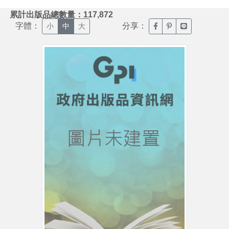
:::
累計出版品總數量：117,872
字體：
分享：
臉書分享(另開新視窗)
噗浪分享(另開新視
Line分享(另
小
中
大