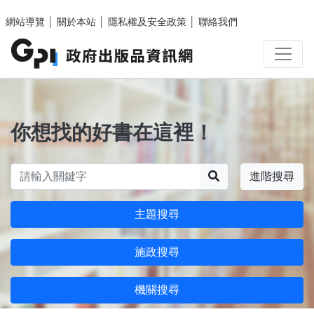
跳至主要內容區塊
網站導覽
│
關於本站
│
隱私權及安全政策
│
聯絡我們
你想找的好書在這裡！
搜尋
進階搜尋
主題搜尋
施政搜尋
機關搜尋