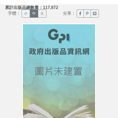
:::
累計出版品總數量：117,872
字體：
分享：
臉書分享(另開新視窗)
噗浪分享(另開新視
Line分享(另
小
中
大