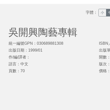
字體：
小
吳開興陶藝專輯
統一編號GPN：030689881308
ISBN
出版日期：1999/01
出版
作/編/譯者：
開數：2
語言：中文
版次：
頁數：70
價格