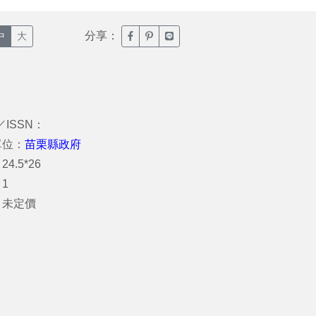
分享：
臉書分享(另開新視窗)
噗浪分享(另開新視窗)
Line分享(另開新視窗)
中
大
／ISSN：
單位：
苗栗縣政府
4.5*26
1
：未定價