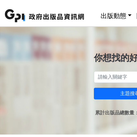
跳至主要內容區塊
:::
出版動態
你想找的
主題搜
累計出版品總數量：1