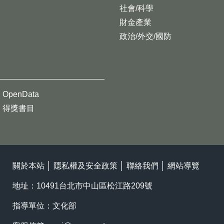
社會/科學
財金產業
政治/外交/國防
OpenData
得獎書目
關於本站
│
隱私權及安全政策
│
聯絡我們
│
網站導覽
地址：10491台北市中山區松江路209號
指導單位：文化部