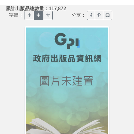
:::
累計出版品總數量：117,872
字體：
分享：
臉書分享(另開新視窗)
噗浪分享(另開新視
Line分享(另
小
中
大