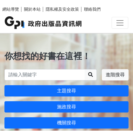
跳至主要內容區塊
網站導覽
│
關於本站
│
隱私權及安全政策
│
聯絡我們
你想找的好書在這裡！
搜尋
進階搜尋
主題搜尋
施政搜尋
機關搜尋