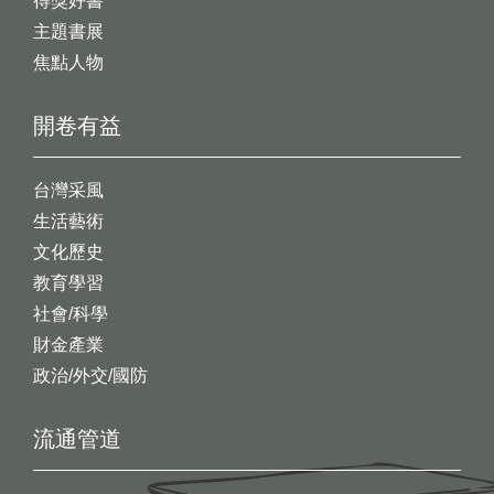
得獎好書
主題書展
焦點人物
開卷有益
台灣采風
生活藝術
文化歷史
教育學習
社會/科學
財金產業
政治/外交/國防
流通管道