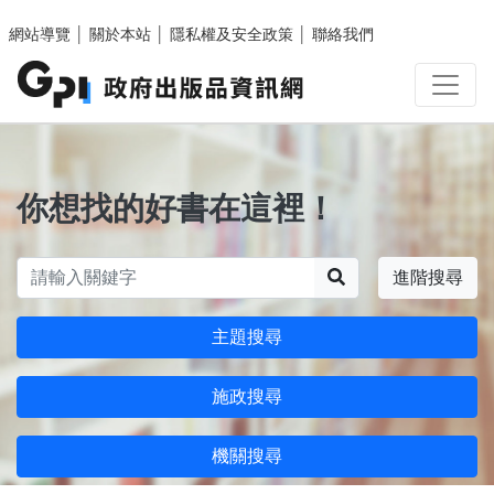
跳至主要內容區塊
網站導覽
│
關於本站
│
隱私權及安全政策
│
聯絡我們
你想找的好書在這裡！
搜尋
進階搜尋
主題搜尋
施政搜尋
機關搜尋