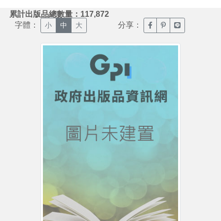
:::
累計出版品總數量：117,872
字體：
分享：
臉書分享(另開新視窗)
噗浪分享(另開新視
Line分享(另
小
中
大