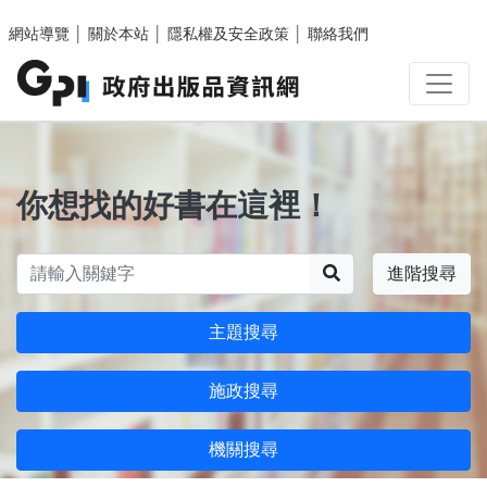
跳至主要內容區塊
網站導覽
│
關於本站
│
隱私權及安全政策
│
聯絡我們
你想找的好書在這裡！
搜尋
進階搜尋
主題搜尋
施政搜尋
機關搜尋