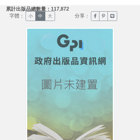
:::
累計出版品總數量：117,872
字體：
分享：
臉書分享(另開新視窗)
噗浪分享(另開新視
Line分享(另
小
中
大