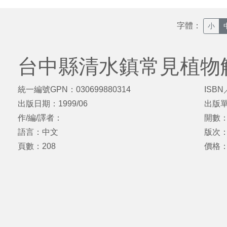
字體：
小
台中縣清水鎮常見植物
統一編號GPN：030699880314
ISBN
出版日期：1999/06
出版
作/編/譯者：
開數：
語言：中文
版次
頁數：208
價格