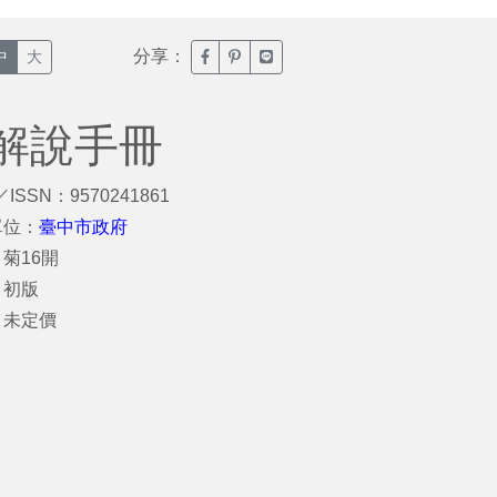
分享：
臉書分享(另開新視窗)
噗浪分享(另開新視窗)
Line分享(另開新視窗)
中
大
解說手冊
／ISSN：9570241861
單位：
臺中市政府
菊16開
：初版
：未定價