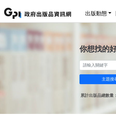
跳至主要內容區塊
:::
出版動態
你想找的
主題搜
累計出版品總數量：1