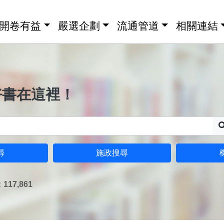
開卷有益
嚴選企劃
流通管道
相關連結
好書在這裡！
尋
施政搜尋
17,861