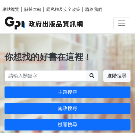
跳至主要內容區塊
網站導覽
│
關於本站
│
隱私權及安全政策
│
聯絡我們
你想找的好書在這裡！
搜尋
進階搜尋
主題搜尋
施政搜尋
機關搜尋