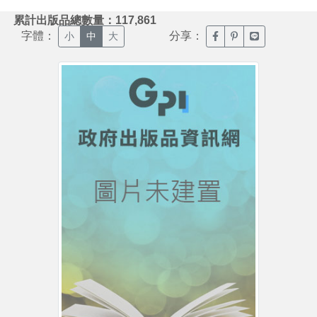
:::
累計出版品總數量：117,861
字體：
分享：
臉書分享(另開新視窗)
噗浪分享(另開新視
Line分享(另
小
中
大