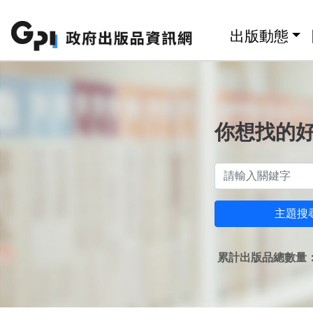
跳至主要內容區塊
:::
出版動態
你想找的
主題搜
累計出版品總數量：1