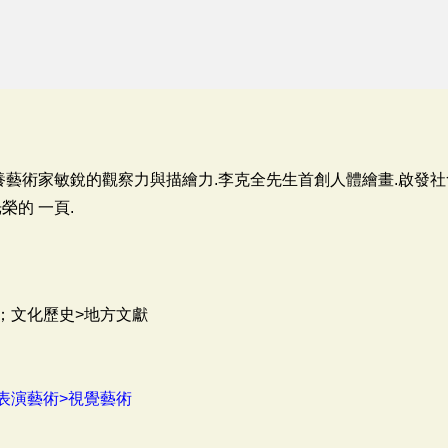
養藝術家敏銳的觀察力與描繪力.李克全先生首創人體繪畫.啟發
榮的 一頁.
；文化歷史>地方文獻
表演藝術>視覺藝術