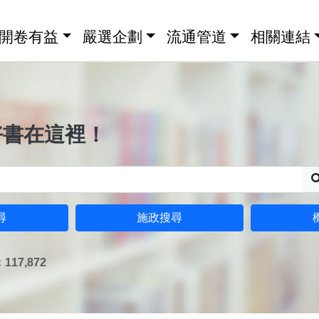
開卷有益
嚴選企劃
流通管道
相關連結
好書在這裡！
尋
施政搜尋
17,872