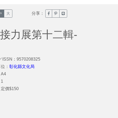
分享：
臉書分享(另開新視窗)
噗浪分享(另開新視窗)
Line分享(另開新視窗)
中
大
接力展第十二輯-
／ISSN：9570208325
單位：
彰化縣文化局
A4
1
定價$150