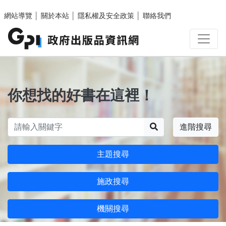
跳至主要內容區塊
網站導覽
│
關於本站
│
隱私權及安全政策
│
聯絡我們
你想找的好書在這裡！
搜尋
進階搜尋
主題搜尋
施政搜尋
機關搜尋