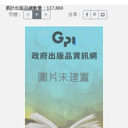
:::
累計出版品總數量：117,860
字體：
分享：
臉書分享(另開新視窗)
噗浪分享(另開新視
Line分享(另
小
中
大