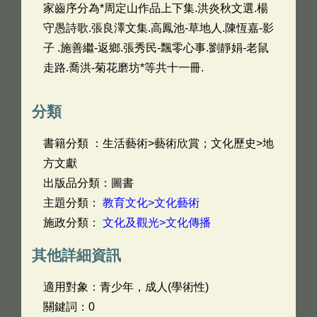
家齒序分為*周定山作品上下集.洪炎秋文選.楊
守愚詩歌.張良澤文集.高鳳池-草地人.陳恆嘉-影
子 .施善繼-返鄉.張秀民-飄零心事.劉靜娟-老鼠
走路.喬洪-菊花磨坊*等共十一冊.
分類
書籍分類 ：生活藝術>藝術欣賞；文化歷史>地
方文獻
出版品分類：圖書
主題分類：
教育文化>文化藝術
施政分類：
文化及觀光>文化傳播
其他詳細資訊
適用對象：青少年，成人(學術性)
關鍵詞：0