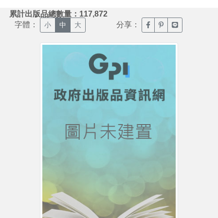
:::
累計出版品總數量：117,872
字體：
分享：
臉書分享(另開新視窗)
噗浪分享(另開新視
Line分享(另
小
中
大