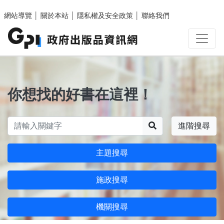
跳至主要內容區塊
網站導覽
│
關於本站
│
隱私權及安全政策
│
聯絡我們
你想找的好書在這裡！
搜尋
進階搜尋
主題搜尋
施政搜尋
機關搜尋