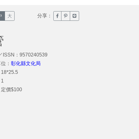
分享：
臉書分享(另開新視窗)
噗浪分享(另開新視窗)
Line分享(另開新視窗)
中
大
管
／ISSN：9570240539
單位：
彰化縣文化局
8*25.5
1
定價$100