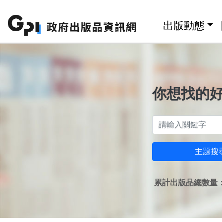
跳至主要內容區塊
:::
出版動態
你想找的
主題搜
累計出版品總數量：1