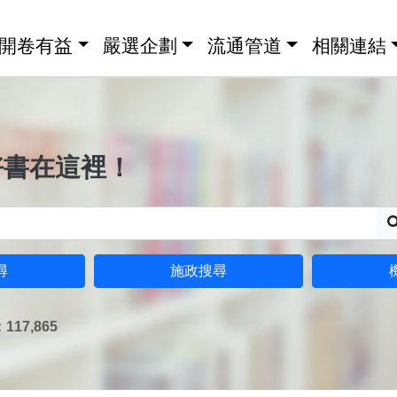
開卷有益
嚴選企劃
流通管道
相關連結
好書在這裡！
尋
施政搜尋
17,865