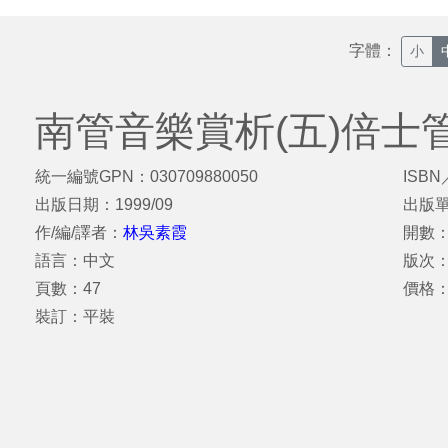
字體：
小
南管音樂賞析(五)倍士
統一編號GPN：030709880050
ISBN
出版日期：1999/09
出版
作/編/譯者：
林吳素霞
開數：1
語言：中文
版次：
頁數：47
價格：
裝訂：平裝