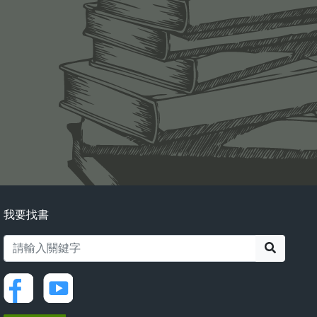
我要找書
搜尋