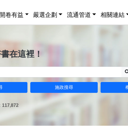
開卷有益
嚴選企劃
流通管道
相關連結
好書在這裡！
尋
施政搜尋
17,872