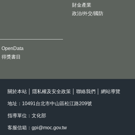
財金產業
政治/外交/國防
OpenData
得獎書目
關於本站
│
隱私權及安全政策
│
聯絡我們
│
網站導覽
地址：10491台北市中山區松江路209號
指導單位：文化部
客服信箱：
gpi@moc.gov.tw