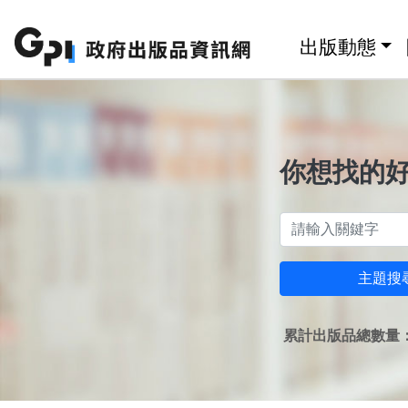
跳至主要內容區塊
:::
出版動態
你想找的
主題搜
累計出版品總數量：1