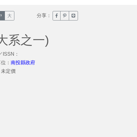
分享：
臉書分享(另開新視窗)
噗浪分享(另開新視窗)
Line分享(另開新視窗)
中
大
大系之一)
／ISSN：
單位：
南投縣政府
：未定價