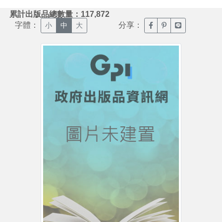
:::
累計出版品總數量：117,872
字體：
分享：
臉書分享(另開新視窗)
噗浪分享(另開新視
Line分享(另
小
中
大