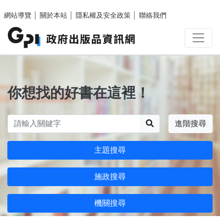
跳至主要內容區塊
網站導覽
│
關於本站
│
隱私權及安全政策
│
聯絡我們
你想找的好書在這裡！
搜尋
進階搜尋
主題搜尋
施政搜尋
機關搜尋