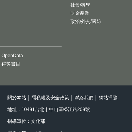
社會/科學
財金產業
政治/外交/國防
OpenData
得獎書目
關於本站
│
隱私權及安全政策
│
聯絡我們
│
網站導覽
地址：10491台北市中山區松江路209號
指導單位：文化部