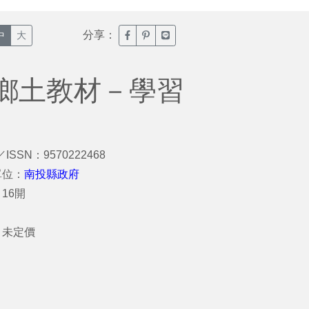
分享：
臉書分享(另開新視窗)
噗浪分享(另開新視窗)
Line分享(另開新視窗)
中
大
鄉土教材－學習
／ISSN：9570222468
單位：
南投縣政府
16開
：
：未定價