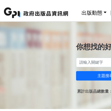
跳至主要內容區塊
:::
出版動態
你想找的
主題搜
累計出版品總數量：1