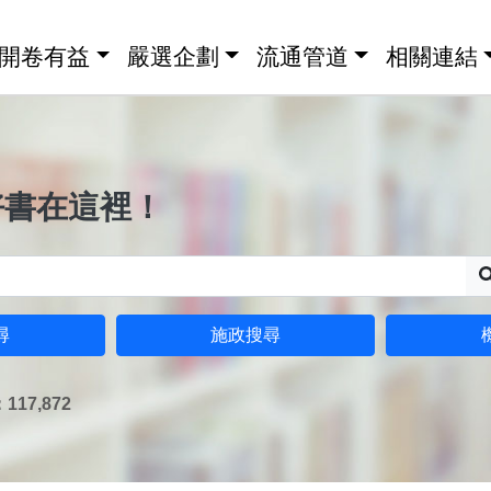
開卷有益
嚴選企劃
流通管道
相關連結
好書在這裡！
尋
施政搜尋
17,872