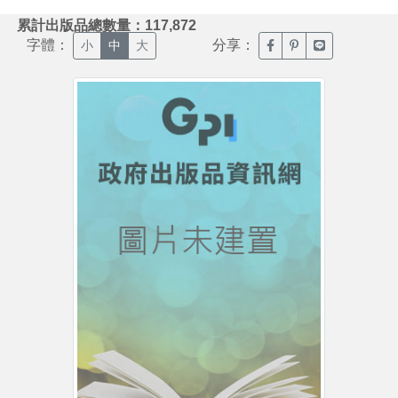
:::
累計出版品總數量：117,872
字體：
分享：
臉書分享(另開新視窗)
噗浪分享(另開新視
Line分享(另
小
中
大