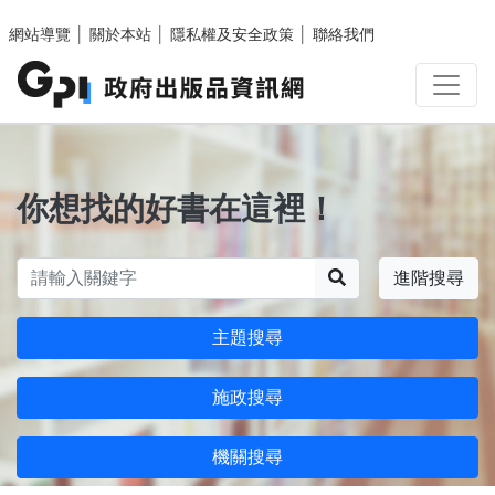
跳至主要內容區塊
網站導覽
│
關於本站
│
隱私權及安全政策
│
聯絡我們
你想找的好書在這裡！
搜尋
進階搜尋
主題搜尋
施政搜尋
機關搜尋