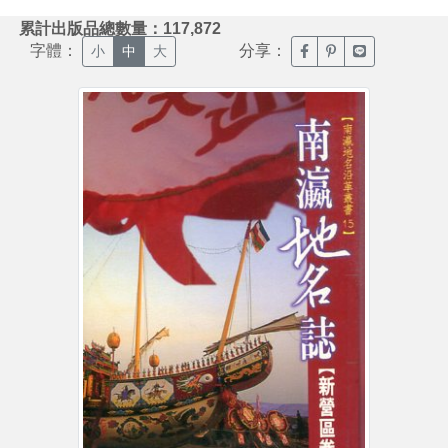
:::
累計出版品總數量：117,872
字體：
分享：
臉書分享(另開新視窗)
噗浪分享(另開新視
Line分享(另
小
中
大