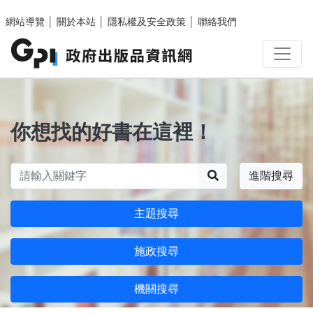
跳至主要內容區塊
網站導覽
│
關於本站
│
隱私權及安全政策
│
聯絡我們
你想找的好書在這裡！
搜尋
進階搜尋
主題搜尋
施政搜尋
機關搜尋