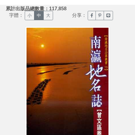
:::
累計出版品總數量：117,858
字體：
分享：
臉書分享(另開新視窗)
噗浪分享(另開新視
Line分享(另
小
中
大