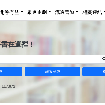
開卷有益
嚴選企劃
流通管道
相關連結
好書在這裡！
尋
施政搜尋
17,872