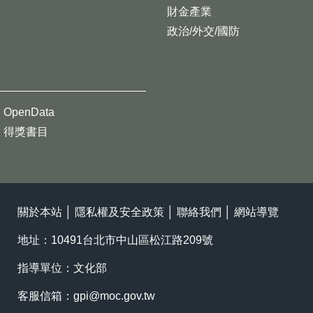
財金產業
政治/外交/國防
OpenData
得獎書目
關於本站
│
隱私權及安全政策
│
聯絡我們
│
網站導覽
地址：10491台北市中山區松江路209號
指導單位：文化部
客服信箱：
gpi@moc.gov.tw