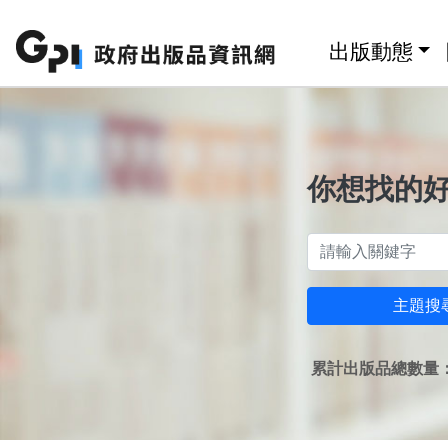
跳至主要內容區塊
:::
出版動態
你想找的
主題搜
累計出版品總數量：1