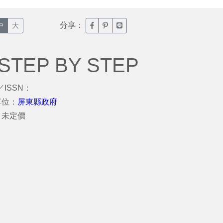
分享：
臉書分享(另開新視窗)
噗浪分享(另開新視窗)
Line分享(另開新視窗)
中
大
TEP BY STEP
／ISSN：
單位：
屏東縣政府
：未定價