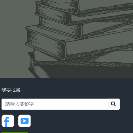
我要找書
搜尋