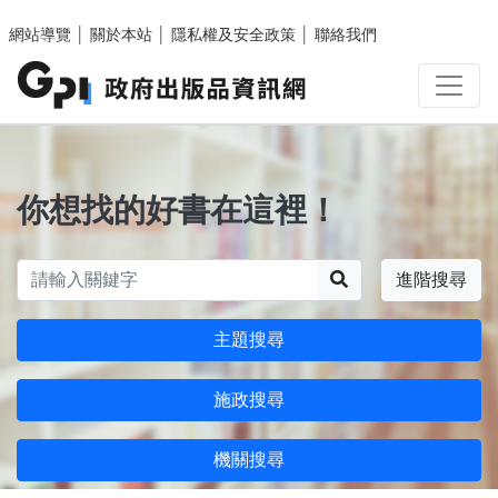
跳至主要內容區塊
網站導覽
│
關於本站
│
隱私權及安全政策
│
聯絡我們
你想找的好書在這裡！
搜尋
進階搜尋
主題搜尋
施政搜尋
機關搜尋