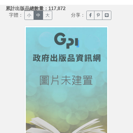
:::
累計出版品總數量：117,872
字體：
分享：
臉書分享(另開新視窗)
噗浪分享(另開新視
Line分享(另
小
中
大