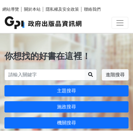
跳至主要內容區塊
網站導覽
│
關於本站
│
隱私權及安全政策
│
聯絡我們
你想找的好書在這裡！
搜尋
進階搜尋
主題搜尋
施政搜尋
機關搜尋