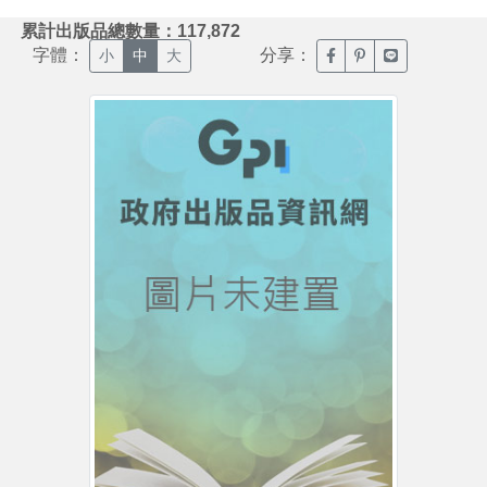
:::
累計出版品總數量：117,872
字體：
分享：
臉書分享(另開新視窗)
噗浪分享(另開新視
Line分享(另
小
中
大