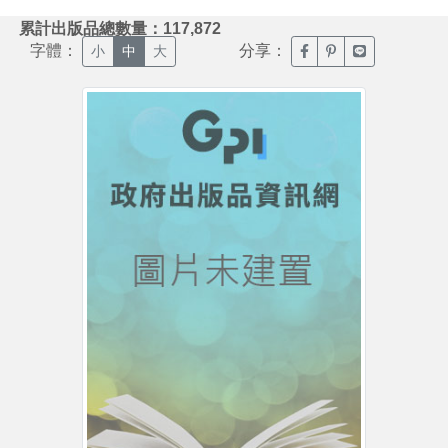
:::
累計出版品總數量：117,872
字體：
分享：
臉書分享(另開新視窗)
噗浪分享(另開新視
Line分享(另
小
中
大