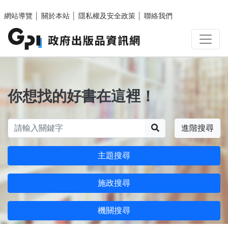
跳至主要內容區塊
網站導覽
│
關於本站
│
隱私權及安全政策
│
聯絡我們
你想找的好書在這裡！
搜尋
進階搜尋
主題搜尋
施政搜尋
機關搜尋