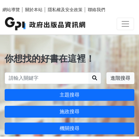
跳至主要內容區塊
網站導覽
│
關於本站
│
隱私權及安全政策
│
聯絡我們
你想找的好書在這裡！
搜尋
進階搜尋
主題搜尋
施政搜尋
機關搜尋