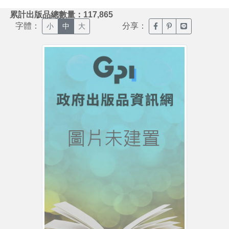
:::
累計出版品總數量：117,865
字體：
分享：
臉書分享(另開新視窗)
噗浪分享(另開新視
Line分享(另
小
中
大