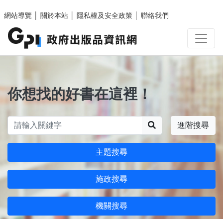
跳至主要內容區塊
網站導覽
│
關於本站
│
隱私權及安全政策
│
聯絡我們
你想找的好書在這裡！
搜尋
進階搜尋
主題搜尋
施政搜尋
機關搜尋