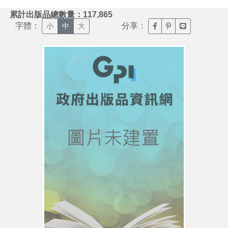
:::
累計出版品總數量：117,865
字體：
分享：
臉書分享(另開新視窗)
噗浪分享(另開新視
Line分享(另
小
中
大