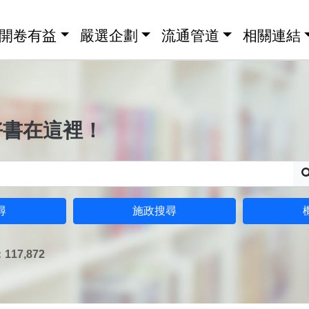
開卷有益
嚴選企劃
流通管道
相關連結
好書在這裡！
尋
施政搜尋
17,872