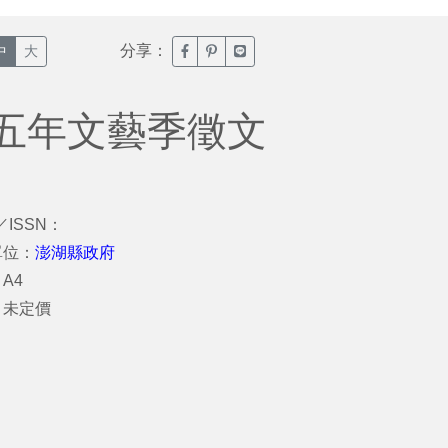
分享：
臉書分享(另開新視窗)
噗浪分享(另開新視窗)
Line分享(另開新視窗)
中
大
五年文藝季徵文
／ISSN：
單位：
澎湖縣政府
A4
：未定價