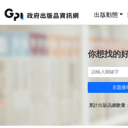
跳至主要內容區塊
:::
出版動態
你想找的
主題搜
累計出版品總數量：1