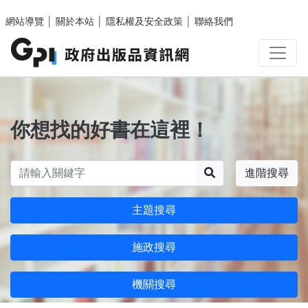
跳至主要內容區塊
網站導覽
│
關於本站
│
隱私權及安全政策
│
聯絡我們
你想找的好書在這裡！
搜尋
進階搜尋
主題搜尋
施政搜尋
機關搜尋