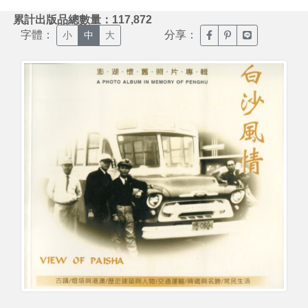
:::
累計出版品總數量：117,872
字體：
分享：
臉書分享(另開新視窗)
噗浪分享(另開新視
Line分享(另
小
中
大