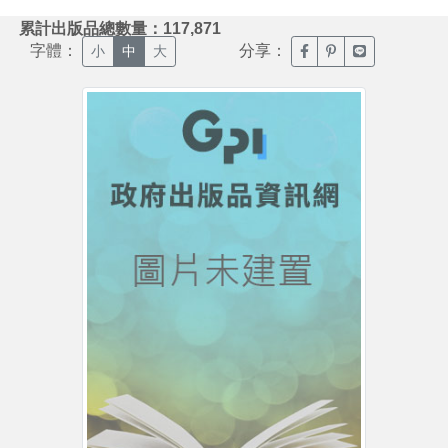
:::
累計出版品總數量：117,871
字體：
分享：
臉書分享(另開新視窗)
噗浪分享(另開新視
Line分享(另
小
中
大