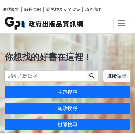
跳至主要內容區塊
網站導覽
│
關於本站
│
隱私權及安全政策
│
聯絡我們
你想找的好書在這裡！
搜尋
進階搜尋
主題搜尋
施政搜尋
機關搜尋