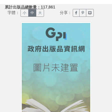
:::
累計出版品總數量：117,861
字體：
分享：
臉書分享(另開新視窗)
噗浪分享(另開新視
Line分享(另
小
中
大