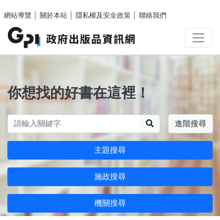
跳至主要內容區塊
網站導覽
│
關於本站
│
隱私權及安全政策
│
聯絡我們
你想找的好書在這裡！
搜尋
進階搜尋
主題搜尋
施政搜尋
機關搜尋