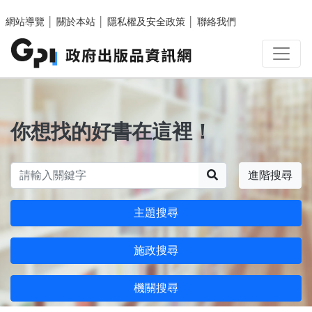
跳至主要內容區塊
網站導覽
│
關於本站
│
隱私權及安全政策
│
聯絡我們
你想找的好書在這裡！
搜尋
進階搜尋
主題搜尋
施政搜尋
機關搜尋