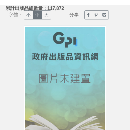
:::
累計出版品總數量：117,872
字體：
分享：
臉書分享(另開新視窗)
噗浪分享(另開新視
Line分享(另
小
中
大