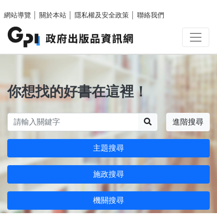
跳至主要內容區塊
網站導覽
│
關於本站
│
隱私權及安全政策
│
聯絡我們
你想找的好書在這裡！
搜尋
進階搜尋
主題搜尋
施政搜尋
機關搜尋