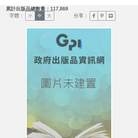
:::
累計出版品總數量：117,869
字體：
分享：
臉書分享(另開新視窗)
噗浪分享(另開新視
Line分享(另
小
中
大