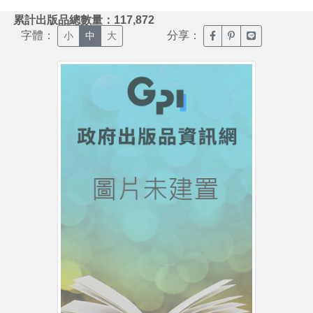
:::
累計出版品總數量：117,872
字體：
分享：
臉書分享(另開新視窗)
噗浪分享(另開新視
Line分享(另
小
中
大