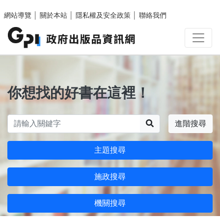
跳至主要內容區塊
網站導覽
│
關於本站
│
隱私權及安全政策
│
聯絡我們
你想找的好書在這裡！
搜尋
進階搜尋
主題搜尋
施政搜尋
機關搜尋