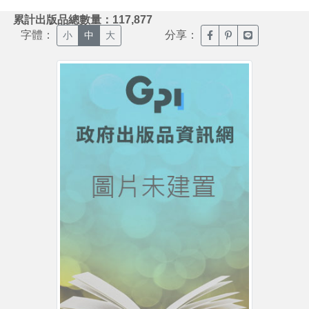
:::
累計出版品總數量：117,877
字體：
分享：
臉書分享(另開新視窗)
噗浪分享(另開新視
Line分享(另
小
中
大