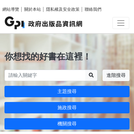
跳至主要內容區塊
網站導覽
│
關於本站
│
隱私權及安全政策
│
聯絡我們
你想找的好書在這裡！
搜尋
進階搜尋
主題搜尋
施政搜尋
機關搜尋