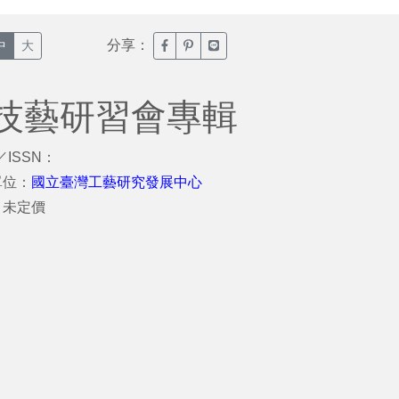
分享：
臉書分享(另開新視窗)
噗浪分享(另開新視窗)
Line分享(另開新視窗)
中
大
技藝研習會專輯
／ISSN：
單位：
國立臺灣工藝研究發展中心
：未定價