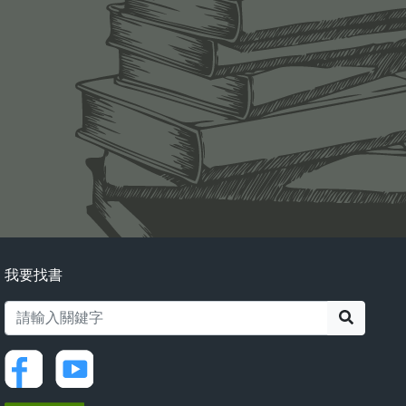
我要找書
搜尋