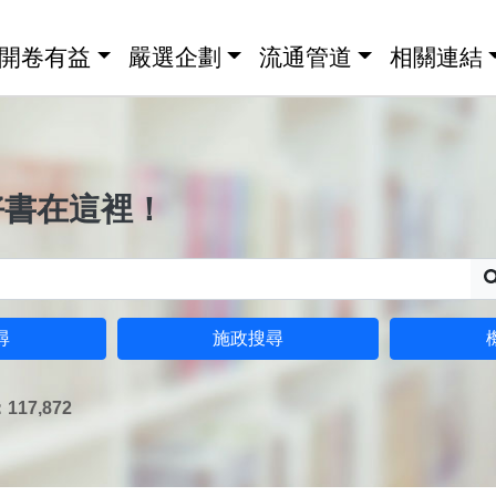
開卷有益
嚴選企劃
流通管道
相關連結
好書在這裡！
尋
施政搜尋
17,872