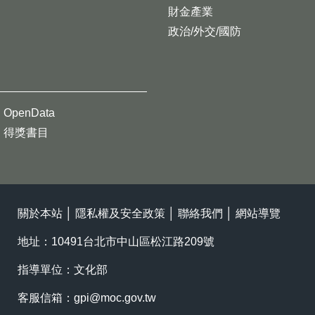
財金產業
政治/外交/國防
OpenData
得獎書目
關於本站
│
隱私權及安全政策
│
聯絡我們
│
網站導覽
地址：10491台北市中山區松江路209號
指導單位：文化部
客服信箱：
gpi@moc.gov.tw