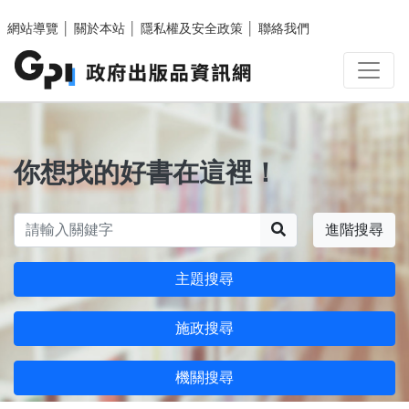
跳至主要內容區塊
網站導覽
│
關於本站
│
隱私權及安全政策
│
聯絡我們
你想找的好書在這裡！
搜尋
進階搜尋
主題搜尋
施政搜尋
機關搜尋