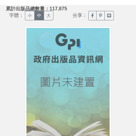
:::
累計出版品總數量：117,875
字體：
分享：
臉書分享(另開新視窗)
噗浪分享(另開新視
Line分享(另
小
中
大