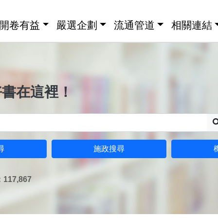
開卷有益
嚴選企劃
流通管道
相關連結
好書在這裡！
尋
施政搜尋
17,867