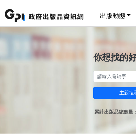
跳至主要內容區塊
:::
出版動態
你想找的
主題搜
累計出版品總數量：1