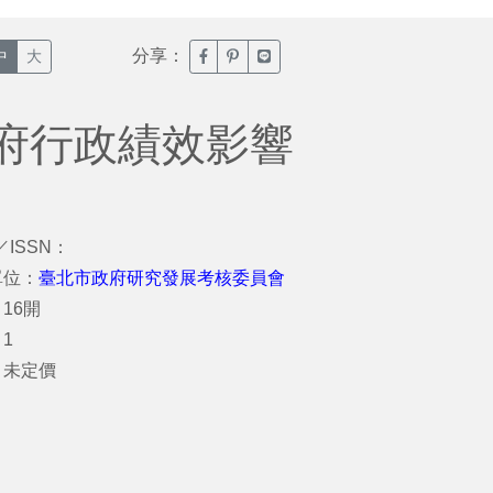
分享：
臉書分享(另開新視窗)
噗浪分享(另開新視窗)
Line分享(另開新視窗)
中
大
府行政績效影響
／ISSN：
單位：
臺北市政府研究發展考核委員會
16開
1
：未定價