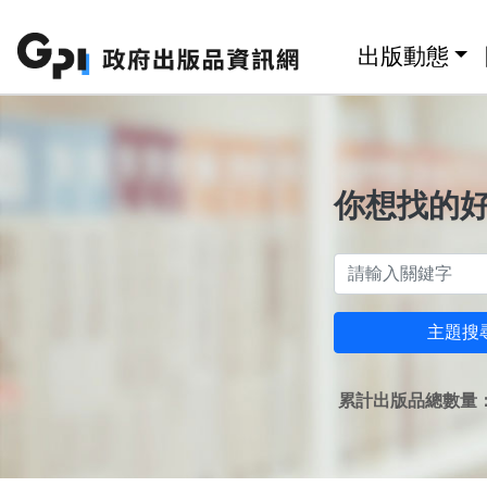
跳至主要內容區塊
:::
出版動態
你想找的
主題搜
累計出版品總數量：1