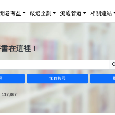
開卷有益
嚴選企劃
流通管道
相關連結
好書在這裡！
尋
施政搜尋
17,867