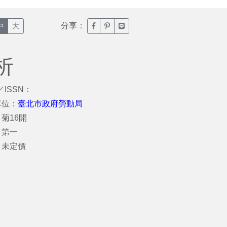
分享：
臉書分享(另開新視窗)
噗浪分享(另開新視窗)
Line分享(另開新視窗)
中
大
析
／ISSN：
單位：
臺北市政府勞動局
菊16開
：第一
：未定價