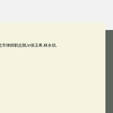
律師劉志鶻,\n張玉希,林永頌,