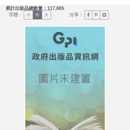
:::
累計出版品總數量：117,865
字體：
分享：
臉書分享(另開新視窗)
噗浪分享(另開新視
Line分享(另
小
中
大