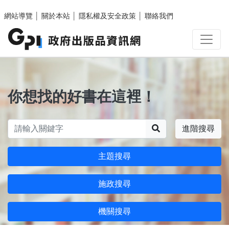
跳至主要內容區塊
網站導覽
│
關於本站
│
隱私權及安全政策
│
聯絡我們
你想找的好書在這裡！
搜尋
進階搜尋
主題搜尋
施政搜尋
機關搜尋