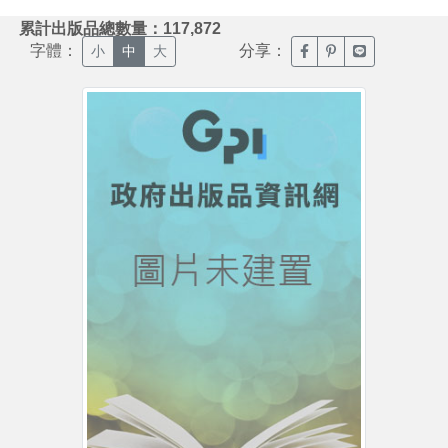
:::
累計出版品總數量：117,872
字體：
分享：
臉書分享(另開新視窗)
噗浪分享(另開新視
Line分享(另
小
中
大