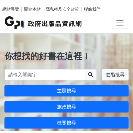
跳至主要內容區塊
網站導覽
│
關於本站
│
隱私權及安全政策
│
聯絡我們
你想找的好書在這裡！
搜尋
進階搜尋
主題搜尋
施政搜尋
機關搜尋