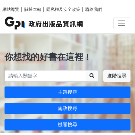
跳至主要內容區塊
網站導覽
│
關於本站
│
隱私權及安全政策
│
聯絡我們
你想找的好書在這裡！
搜尋
進階搜尋
主題搜尋
施政搜尋
機關搜尋