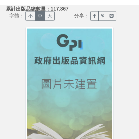
:::
累計出版品總數量：117,867
字體：
分享：
臉書分享(另開新視窗)
噗浪分享(另開新視
Line分享(另
小
中
大