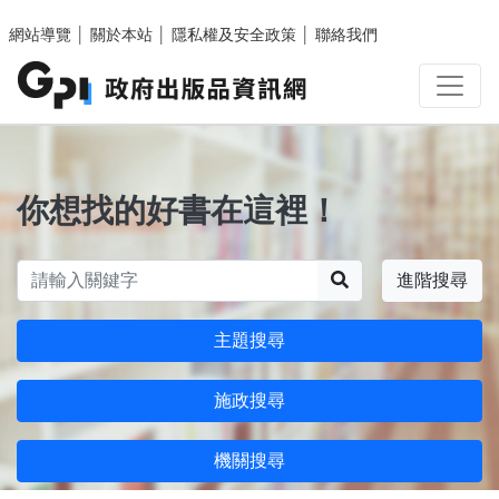
跳至主要內容區塊
網站導覽
│
關於本站
│
隱私權及安全政策
│
聯絡我們
你想找的好書在這裡！
搜尋
進階搜尋
主題搜尋
施政搜尋
機關搜尋