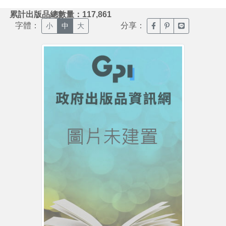
:::
累計出版品總數量：117,861
字體：
分享：
臉書分享(另開新視窗)
噗浪分享(另開新視
Line分享(另
小
中
大