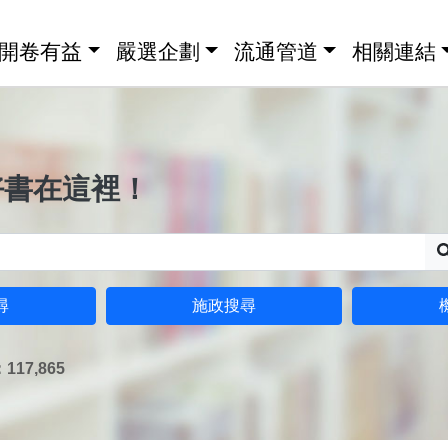
開卷有益
嚴選企劃
流通管道
相關連結
好書在這裡！
尋
施政搜尋
17,865