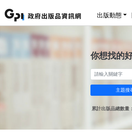
跳至主要內容區塊
:::
出版動態
你想找的
主題搜
累計出版品總數量：1