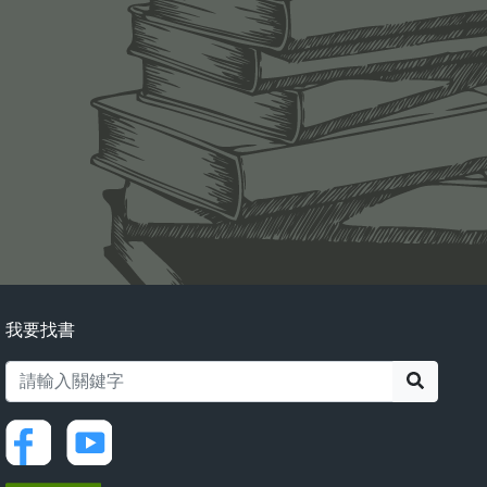
我要找書
搜尋