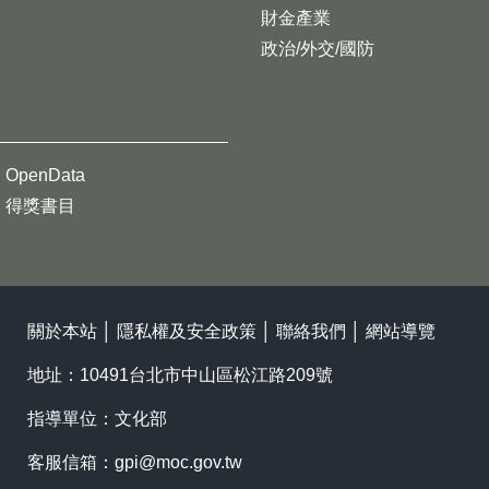
財金產業
政治/外交/國防
OpenData
得獎書目
關於本站
│
隱私權及安全政策
│
聯絡我們
│
網站導覽
地址：10491台北市中山區松江路209號
指導單位：文化部
客服信箱：
gpi@moc.gov.tw