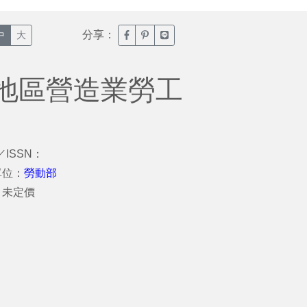
分享：
臉書分享(另開新視窗)
噗浪分享(另開新視窗)
Line分享(另開新視窗)
中
大
地區營造業勞工
／ISSN：
單位：
勞動部
：未定價