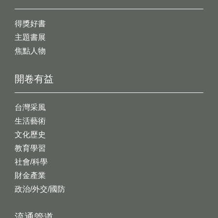
得獎好書
主題書展
焦點人物
開卷有益
台灣采風
生活藝術
文化歷史
教育學習
社會/科學
財金產業
政治/外交/國防
流通管道