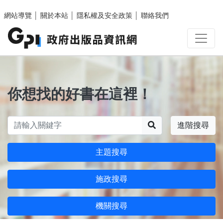
跳至主要內容區塊
網站導覽
│
關於本站
│
隱私權及安全政策
│
聯絡我們
你想找的好書在這裡！
搜尋
進階搜尋
主題搜尋
施政搜尋
機關搜尋