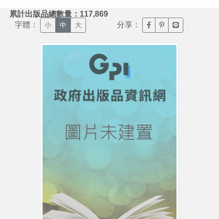
:::
累計出版品總數量：117,869
字體：
分享：
臉書分享(另開新視窗)
噗浪分享(另開新視
Line分享(另
小
中
大