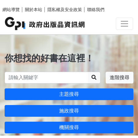
跳至主要內容區塊
網站導覽
│
關於本站
│
隱私權及安全政策
│
聯絡我們
你想找的好書在這裡！
搜尋
進階搜尋
主題搜尋
施政搜尋
機關搜尋