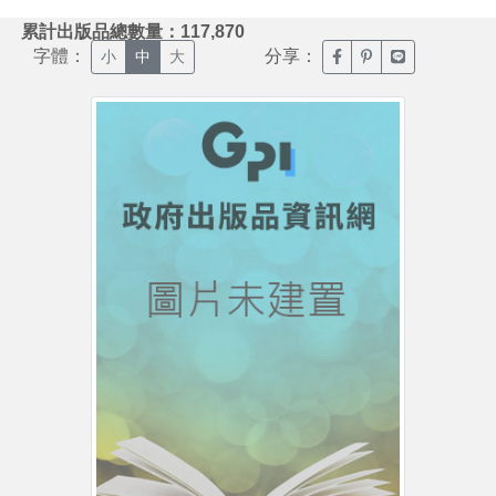
:::
累計出版品總數量：117,870
字體：
分享：
臉書分享(另開新視窗)
噗浪分享(另開新視
Line分享(另
小
中
大