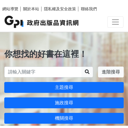
跳至主要內容區塊
網站導覽
│
關於本站
│
隱私權及安全政策
│
聯絡我們
你想找的好書在這裡！
搜尋
進階搜尋
主題搜尋
施政搜尋
機關搜尋