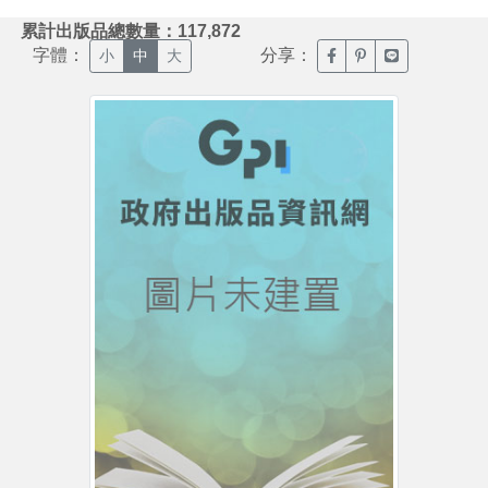
:::
累計出版品總數量：117,872
字體：
分享：
臉書分享(另開新視窗)
噗浪分享(另開新視
Line分享(另
小
中
大