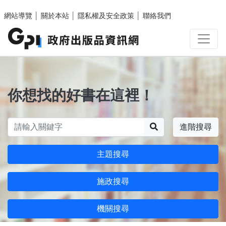
跳至主要內容區塊
網站導覽
│
關於本站
│
隱私權及安全政策
│
聯絡我們
你想找的好書在這裡！
搜尋
進階搜尋
主題搜尋
施政搜尋
機關搜尋