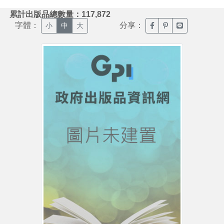
:::
累計出版品總數量：117,872
字體：
分享：
臉書分享(另開新視窗)
噗浪分享(另開新視
Line分享(另
小
中
大