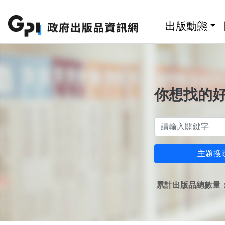
跳至主要內容區塊
:::
出版動態
你想找的
主題搜
累計出版品總數量：1