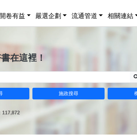
開卷有益
嚴選企劃
流通管道
相關連結
好書在這裡！
尋
施政搜尋
17,872