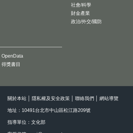
社會/科學
財金產業
政治/外交/國防
OpenData
得獎書目
關於本站
│
隱私權及安全政策
│
聯絡我們
│
網站導覽
地址：10491台北市中山區松江路209號
指導單位：文化部