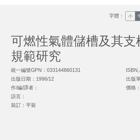
字體：
小
可燃性氣體儲槽及其支
規範研究
統一編號GPN：033144860131
ISBN
出版日期：1996/12
出版
作/編/譯者：
價格：
語言：
裝訂：平裝