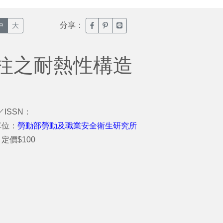
分享：
臉書分享(另開新視窗)
噗浪分享(另開新視窗)
Line分享(另開新視窗)
中
大
柱之耐熱性構造
／ISSN：
單位：
勞動部勞動及職業安全衛生研究所
定價$100