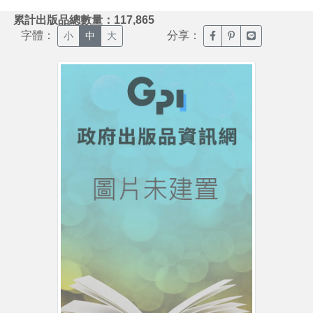
:::
累計出版品總數量：117,865
字體：
分享：
臉書分享(另開新視窗)
噗浪分享(另開新視
Line分享(另
小
中
大