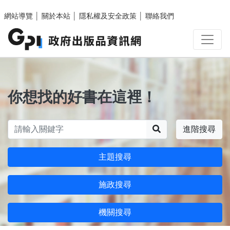
跳至主要內容區塊
網站導覽
│
關於本站
│
隱私權及安全政策
│
聯絡我們
你想找的好書在這裡！
搜尋
進階搜尋
主題搜尋
施政搜尋
機關搜尋