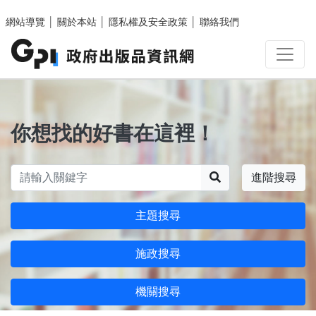
跳至主要內容區塊
網站導覽
│
關於本站
│
隱私權及安全政策
│
聯絡我們
你想找的好書在這裡！
搜尋
進階搜尋
主題搜尋
施政搜尋
機關搜尋