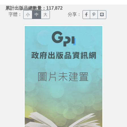
:::
累計出版品總數量：117,872
字體：
分享：
臉書分享(另開新視窗)
噗浪分享(另開新視
Line分享(另
小
中
大