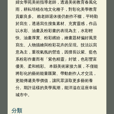
婦女學苑美術指導老師，透過美術教育春風化
雨，耕耘培植在地文化種子，對彰化美學教育
貢獻良多。 賴老師退休後仍創作不輟，平時勤
於寫生，透過寫生搜集素材、充實靈感，作品
以水彩、油畫及粉彩畫的表現為主，水彩輕
快、油畫厚實、粉彩繽紛，繪畫題材偏好風景
寫生、人物描繪與粉彩花卉的呈現。技法以寫
意為主，重視氣氛的營造，因擅長以紫、藍色
系粉彩作畫而有「紫色精靈」封號，色彩豐富
優美、柔和精彩。 本縣美術家接力展，不僅能
將彰化的藝術能量匯聚、帶動創作人才交流，
更能傳遞美學價值，讓民眾汲取更多藝術養
分。期許這樣的美學風潮，能洋溢在這座幸福
城市中。
分類