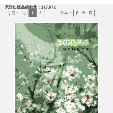
:::
累計出版品總數量：117,872
字體：
分享：
臉書分享(另開新視窗)
噗浪分享(另開新視
Line分享(另
小
中
大