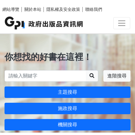
跳至主要內容區塊
網站導覽
│
關於本站
│
隱私權及安全政策
│
聯絡我們
你想找的好書在這裡！
搜尋
進階搜尋
主題搜尋
施政搜尋
機關搜尋