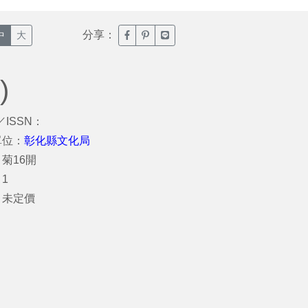
分享：
臉書分享(另開新視窗)
噗浪分享(另開新視窗)
Line分享(另開新視窗)
中
大
)
／ISSN：
單位：
彰化縣文化局
菊16開
1
：未定價