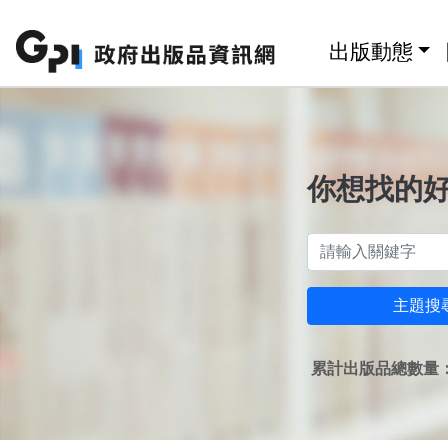
跳至主要內容區塊
:::
出版動態
你想找的
主題搜
累計出版品總數量：1