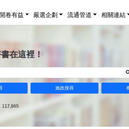
開卷有益
嚴選企劃
流通管道
相關連結
好書在這裡！
尋
施政搜尋
17,865