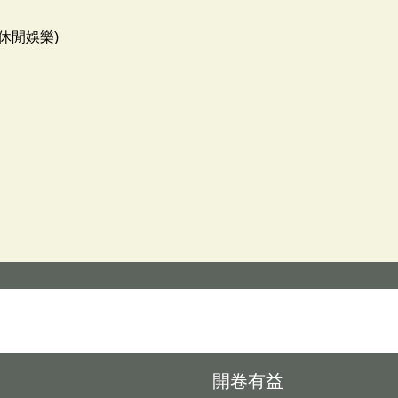
休閒娛樂)
開卷有益